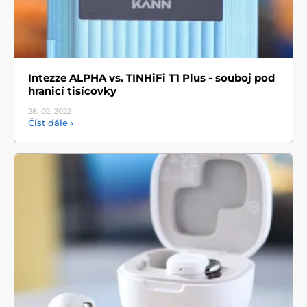
Intezze ALPHA vs. TINHiFi T1 Plus - souboj pod
hranicí tisícovky
28. 02.
2022
Číst dále ›