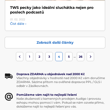
TWS pecky jako ideální sluchátka nejen pro
poslech podcastů
01. 02.
2022
Číst dále ›
Zobrazit další články
…
1
2
3
4
5
26
Doprava ZDARMA u objednávek nad 2000 Kč
Všechny objednávky v hodnotě nad 2000 Kč vám doručíme
ZDARMA. Sázíme přitom na ověřené dopravce PPL / GLS i
odběr v Zásilkovnách.
Pomůžeme vám najít to nejlepší řešení
Naše zkušenosti z kamenných prodejen Audigo i provozu
eshopu mohou pomoci i vám. Pokud se nám ozvete přímo,
dokážeme najít to nejlepší řešení pro vás.