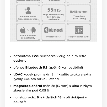
bezdrátová
TWS
sluchátka v originálním retro
designu
přenos
Bluetooth 5.3
(zpětně kompatibilní)
LDAC
kodek pro maximální kvalitu zvuku a extra
rychlý
LC3
pro nízkou latenci
magnetoplanární
měniče (13 mm) s ultra-nízkým
zkreslením pod 0,05 %
nonstop výdrž
6 h + dalších 18 h
při dobíjení v
pouzdře