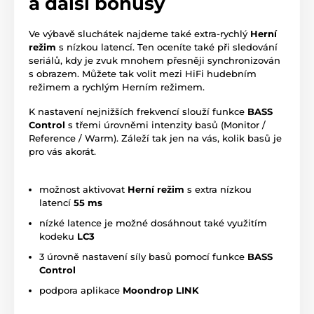
a další bonusy
Ve výbavě sluchátek najdeme také extra-rychlý
Herní
režim
s nízkou latencí. Ten oceníte také při sledování
seriálů, kdy je zvuk mnohem přesněji synchronizován
s obrazem. Můžete tak volit mezi HiFi hudebním
režimem a rychlým Herním režimem.
K nastavení nejnižších frekvencí slouží funkce
BASS
Control
s třemi úrovněmi intenzity basů (Monitor /
Reference / Warm). Záleží tak jen na vás, kolik basů je
pro vás akorát.
možnost aktivovat
Herní režim
s extra nízkou
latencí
55 ms
nízké latence je možné dosáhnout také využitím
kodeku
LC3
3 úrovně nastavení síly basů pomocí funkce
BASS
Control
podpora aplikace
Moondrop LINK