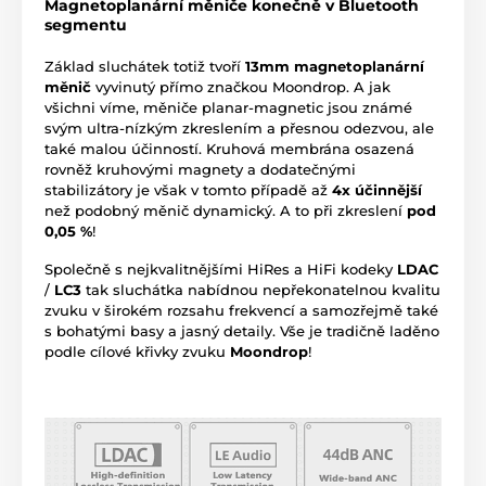
Magnetoplanární měniče konečně v Bluetooth
segmentu
Základ sluchátek totiž tvoří
13mm magnetoplanární
měnič
vyvinutý přímo značkou Moondrop. A jak
všichni víme, měniče planar-magnetic jsou známé
svým ultra-nízkým zkreslením a přesnou odezvou, ale
také malou účinností. Kruhová membrána osazená
rovněž kruhovými magnety a dodatečnými
stabilizátory je však v tomto případě až
4x účinnější
než podobný měnič dynamický. A to při zkreslení
pod
0,05 %
!
Společně s nejkvalitnějšími HiRes a HiFi kodeky
LDAC
/
LC3
tak sluchátka nabídnou nepřekonatelnou kvalitu
zvuku v širokém rozsahu frekvencí a samozřejmě také
s bohatými basy a jasný detaily. Vše je tradičně laděno
podle cílové křivky zvuku
Moondrop
!