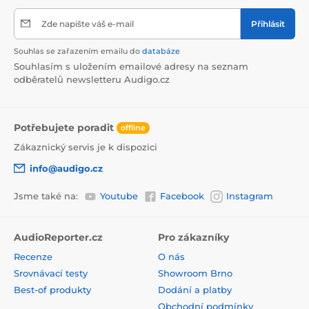
Zde napište váš e-mail
Přihlásit
Souhlas se zařazením emailu do
databáze
Souhlasím s uložením emailové adresy na seznam
odběratelů newsletteru Audigo.cz
Potřebujete poradit
offline
Zákaznický servis je k dispozici
info@audigo.cz
Jsme také na:
Youtube
Facebook
Instagram
AudioReporter.cz
Pro zákazníky
Recenze
O nás
Srovnávací testy
Showroom Brno
Best-of produkty
Dodání a platby
Obchodní podmínky