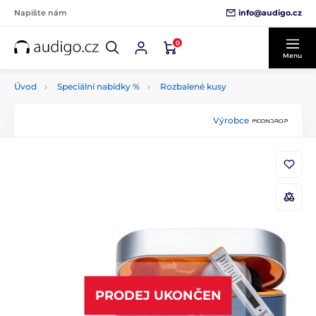
info@audigo.cz
Napište nám
0
Menu
Úvod
Speciální nabídky %
Rozbalené kusy
Výrobce
PRODEJ UKONČEN