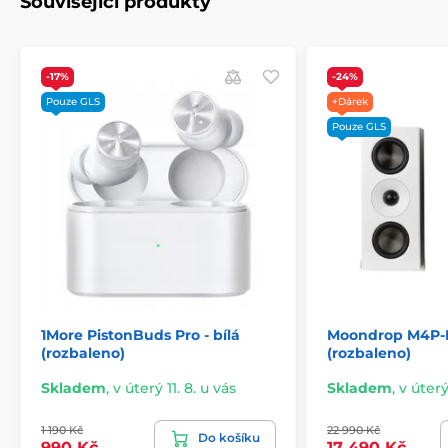
Související produkty
-17%
-24%
Pouze GLS
+Dárek
Pouze GLS
1More PistonBuds Pro - bílá
Moondrop M4P-M
(rozbaleno)
(rozbaleno)
Skladem
,
v úterý 11. 8. u vás
Skladem
,
v úterý
1 190 Kč
22 990 Kč
Do košíku
990 Kč
17 490 Kč