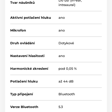
Do uší (in-ear,
Tvar náušníků
intraaural)
Aktivní potlačení hluku
ano
Mikrofon
ano
Druh ovládání
Dotykové
Nastavení hlasitosti
ano
Harmonické zkreslení
pod 0,05 %
Potlačení hluku
až 44 dB
Typ připojení
Bluetooth
Verze Bluetooth
5.3