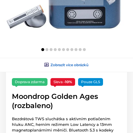
Zobrazit více obrázků
Doprava zdarma
Sleva
-10%
Pouze GLS
Moondrop Golden Ages
(rozbaleno)
Bezdrátová TWS sluchátka s aktivním potlačením
hluku ANC, herním režimem Low Latency a 13mm
magnetoplanárními měniči. Bluetooth 5.3 s kodeky