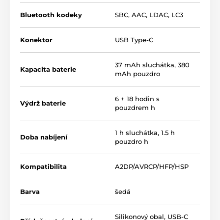
Bluetooth kodeky
SBC
,
AAC
,
LDAC
,
LC3
Konektor
USB Type-C
37 mAh sluchátka, 380
Kapacita baterie
mAh pouzdro
6 + 18 hodin s
Výdrž baterie
pouzdrem h
1 h sluchátka, 1.5 h
Doba nabíjení
pouzdro h
Kompatibilita
A2DP/AVRCP/HFP/HSP
Barva
šedá
Silikonový obal, USB-C