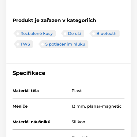
Produkt je zařazen v kategoriích
Rozbalené kusy
Do uší
Bluetooth
TWS
S potlačením hluku
Specifikace
Materiál těla
Plast
Měniče
13 mm, planar-magnetic
Materiál náušníků
Silikon