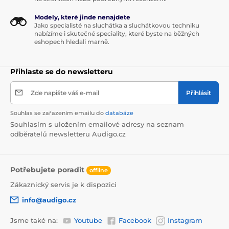
Modely, které jinde nenajdete
Jako specialisté na sluchátka a sluchátkovou techniku
nabízíme i skutečné speciality, které byste na běžných
eshopech hledali marně.
Přihlaste se do newsletteru
Zde napište váš e-mail
Přihlásit
Souhlas se zařazením emailu do
databáze
Souhlasím s uložením emailové adresy na seznam
odběratelů newsletteru Audigo.cz
Potřebujete poradit
offline
Zákaznický servis je k dispozici
info@audigo.cz
Jsme také na:
Youtube
Facebook
Instagram