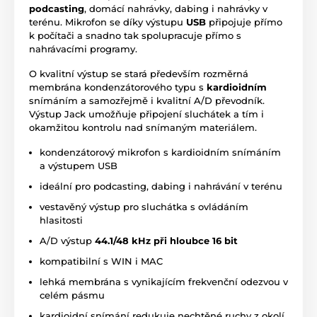
podcasting
, domácí nahrávky, dabing i nahrávky v
terénu. Mikrofon se díky výstupu
USB
připojuje přímo
k počítači a snadno tak spolupracuje přímo s
nahrávacími programy.
O kvalitní výstup se stará především rozměrná
membrána kondenzátorového typu s
kardioidním
snímáním a samozřejmě i kvalitní A/D převodník.
Výstup Jack umožňuje připojení sluchátek a tím i
okamžitou kontrolu nad snímaným materiálem.
kondenzátorový mikrofon s kardioidním snímáním
a výstupem USB
ideální pro podcasting, dabing i nahrávání v terénu
vestavěný výstup pro sluchátka s ovládáním
hlasitosti
A/D výstup
44.1/48 kHz při hloubce 16 bit
kompatibilní s WIN i MAC
lehká membrána s vynikajícím frekvenční odezvou v
celém pásmu
kardioidní snímání redukuje nechtěné ruchy z okolí