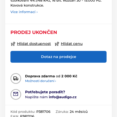
vzorkování 44.1/48 kHz, 16 bit. Rozsah 30 - 15.000 Hz.
Kovová konstrukce.
Více informací ›
PRODEJ UKONČEN
Hlídat dostupnost
Hlídat cenu
Dotaz na prodejce
Doprava zdarma
od
2 000 Kč
Možnosti doručení ›
Potřebujete poradit?
Napište nám
info@audigo.cz
Kód produktu:
P381706
Záruka:
24 měsíců
EAN:
P381706