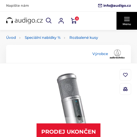
info@audigo.cz
Napište nám
0
Menu
Úvod
Speciální nabídky %
Rozbalené kusy
Výrobce
PRODEJ UKONČEN