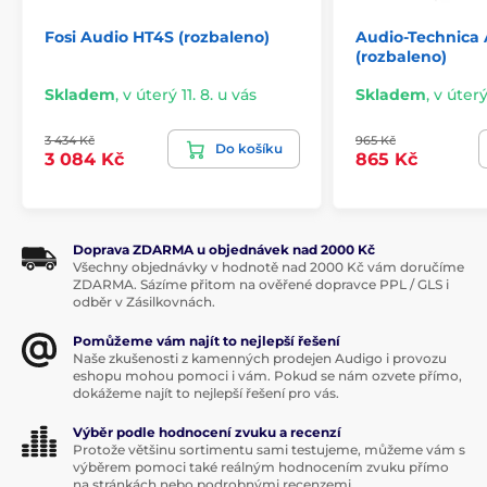
Fosi Audio HT4S (rozbaleno)
Audio-Technica
(rozbaleno)
Skladem
,
v úterý 11. 8. u vás
Skladem
,
v úterý
3 434 Kč
965 Kč
Do košíku
3 084 Kč
865 Kč
Doprava ZDARMA u objednávek nad 2000 Kč
Všechny objednávky v hodnotě nad 2000 Kč vám doručíme
ZDARMA. Sázíme přitom na ověřené dopravce PPL / GLS i
odběr v Zásilkovnách.
Pomůžeme vám najít to nejlepší řešení
Naše zkušenosti z kamenných prodejen Audigo i provozu
eshopu mohou pomoci i vám. Pokud se nám ozvete přímo,
dokážeme najít to nejlepší řešení pro vás.
Výběr podle hodnocení zvuku a recenzí
Protože většinu sortimentu sami testujeme, můžeme vám s
výběrem pomoci také reálným hodnocením zvuku přímo
na stránkách nebo podrobnými recenzemi.