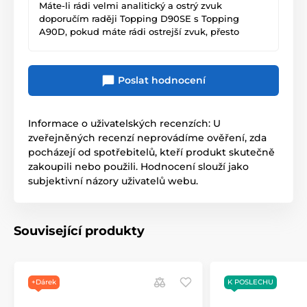
Máte-li rádi velmi analitický a ostrý zvuk
doporučím raději Topping D90SE s Topping
A90D, pokud máte rádi ostrejší zvuk, přesto
přijemnější na poslech určitě se mrkněte na
Topping DX9, kvalitní zpracování a přijemnější
"smooth" zvuk s ostrou charakteristikou, díky
Poslat hodnocení
čemuž Vám skladby "podají více detailů" jako
výtku bych asi uvedl, že v dnešní době a aktuálně
ceně se najdou již comba, která poskytují více
nastavení, nebo zabudovaný EQ, což DX9 neumí,
Informace o uživatelských recenzích: U
přesto ji považuju za velmi dobrý kousek obzlášť,
zveřejněných recenzí neprovádíme ověření, zda
při kombinaci s neutrálními či teplými sluchátky.
pocházejí od spotřebitelů, kteří produkt skutečně
Pokud však máte rádi teplý zvuk, nebo máte již
zakoupili nebo použili. Hodnocení slouží jako
ostré sluchátka, doporučím raději něco jako Aune
subjektivní názory uživatelů webu.
AUNE S9C PRO.
Související produkty
+Dárek
K POSLECHU