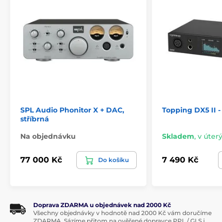
SPL Audio Phonitor X + DAC,
Topping DX5 II -
stříbrná
Na objednávku
Skladem
,
v úterý
77 000 Kč
7 490 Kč
Do košíku
Doprava ZDARMA u objednávek nad 2000 Kč
Všechny objednávky v hodnotě nad 2000 Kč vám doručíme
ZDARMA. Sázíme přitom na ověřené dopravce PPL / GLS i