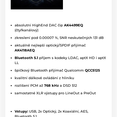
absolutní HighEnd DAC čip
AK4499EQ
(čtyřkanálový)
zkreslení pod 0.00007 %, SNR neskutečných 131 dB
aktuálně nejlepší optický/SPDIF přijímač
AK4118AEQ
Bluetooth 5.1
příjem s kodeky LDAC, aptX HD i aptX
LL
špičkový Bluetooth přijímač Qualcomm
QCC5125
kvalitní dálkové ovládání z hliníku
rozlišení PCM až
768 kHz
a DSD 512
samostatné XLR výstupy pro LineOut a PreOut
Vstupy:
USB, 2x Optický, 2x Koaxiální, AES,
Bluetooth 5.1