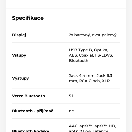
Specifikace
Displej
2x barevný, dvoupalcový
USB Type B
,
Optika
,
Vstupy
AES
,
Coaxial
,
IIS-LDVS
,
Bluetooth
Jack 4.4 mm
,
Jack 6.3
Výstupy
mm
,
RCA Cinch
,
XLR
Verze Bluetooth
5.1
Bluetooth - přijímač
ne
AAC
,
aptX™
,
aptX™ HD
,
Bluetooth kodeky
aptX™ Low Latency
,