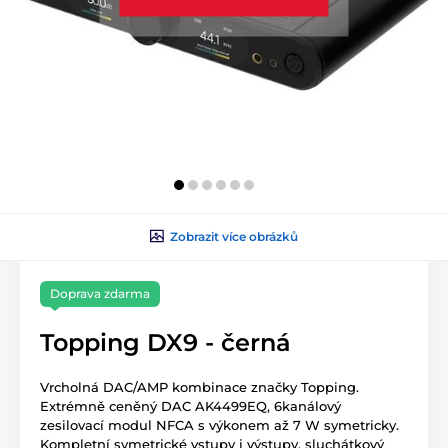
Zobrazit více obrázků
Doprava zdarma
Topping DX9 - černá
Vrcholná DAC/AMP kombinace značky Topping.
Extrémně ceněný DAC AK4499EQ, 6kanálový
zesilovací modul NFCA s výkonem až 7 W symetricky.
Kompletní symetrické vstupy i výstupy, sluchátkový