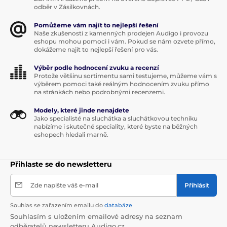
odběr v Zásilkovnách.
Pomůžeme vám najít to nejlepší řešení
Naše zkušenosti z kamenných prodejen Audigo i provozu
eshopu mohou pomoci i vám. Pokud se nám ozvete přímo,
dokážeme najít to nejlepší řešení pro vás.
Výběr podle hodnocení zvuku a recenzí
Protože většinu sortimentu sami testujeme, můžeme vám s
výběrem pomoci také reálným hodnocením zvuku přímo
na stránkách nebo podrobnými recenzemi.
Modely, které jinde nenajdete
Jako specialisté na sluchátka a sluchátkovou techniku
nabízíme i skutečné speciality, které byste na běžných
eshopech hledali marně.
Přihlaste se do newsletteru
Zde napište váš e-mail
Přihlásit
Souhlas se zařazením emailu do
databáze
Souhlasím s uložením emailové adresy na seznam
odběratelů newsletteru Audigo.cz