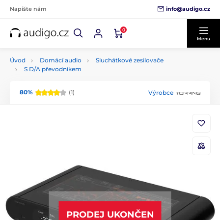
info@audigo.cz
Napište nám
0
Menu
Úvod
Domácí audio
Sluchátkové zesilovače
S D/A převodníkem
80%
(1)
Výrobce
PRODEJ UKONČEN