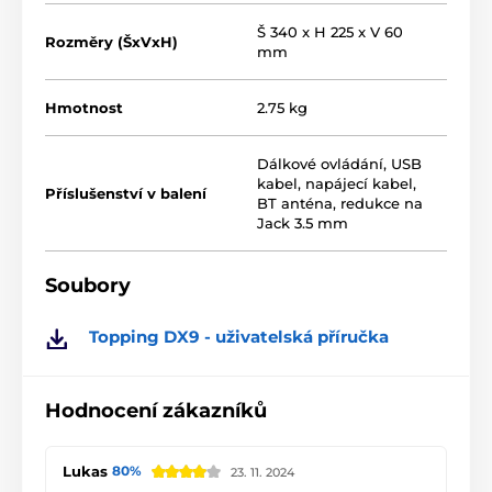
Š 340 x H 225 x V 60
Rozměry (ŠxVxH)
mm
Hmotnost
2.75 kg
Dálkové ovládání, USB
kabel, napájecí kabel,
Příslušenství v balení
BT anténa, redukce na
Jack 3.5 mm
Soubory
Topping DX9 - uživatelská příručka
Hodnocení zákazníků
Lukas
80%
23. 11. 2024