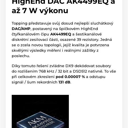
HighEnd DAC AK4499EQ a
až 7 W výkonu
Topping představuje svůj dosud nejlepší sluchátkový
DAC/AMP
, postavený na špičkovém HighEnd
čtyřkanálovém čipu
AK4499EQ
a šestikanálové
diskrétní zesilovací části, osazené 39 rezistory. Jedná
se o zcela novou topologii, jejíž kvalita je potvrzena
skvělými výsledky měření i reálnými zážitky z
poslechu.
Díky tomuto řešení zvládne DX9 dekódovat soubory
do rozlišením 768 kHz / 32 bit a DSD512 nativně. To vše
při celkovém zkreslení
pod 0.00007 %
a odstupu
signál / šum rekordních
131 dB
.