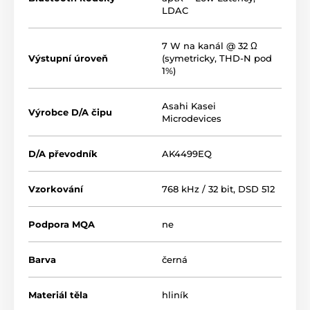
LDAC
7 W na kanál @ 32 Ω
Výstupní úroveň
(symetricky, THD-N pod
1%)
Asahi Kasei
Výrobce D/A čipu
Microdevices
D/A převodník
AK4499EQ
Vzorkování
768 kHz / 32 bit, DSD 512
Podpora MQA
ne
Barva
černá
Materiál těla
hliník