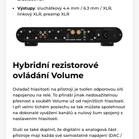
Výstupy
: sluchátkový 4.4 mm / 6.3 mm / XLR,
linkový XLR, preamp XLR
Hybridní rezistorové
ovládání Volume
Ovladač hlasitosti na přístroji je tvořen odporovou sítí
napojenou na relé. To přináší jinak nedosažitelnou
přesnost a souběh Volume už od nejnižších hlasitostí.
I při velmi tichém poslechu se tak můžete spolehnout
na dokonalé vyvážení kanálů a nulový šum spojený s
nastavením hlasitosti.
Sluší se také doplnit, že digitální a analogová část
přístroje mají každá své samostatné napájení (DAC /