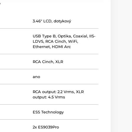
e
3.46" LCD, dotykový
USB Type B
,
Optika
,
Coaxial
,
IIS-
LDVS
,
RCA Cinch
,
WiFi
,
Ethernet
,
HDMI Arc
RCA Cinch
,
XLR
ano
RCA output: 2.2 Vrms, XLR
output: 4.5 Vrms
ESS Technology
2x ES9039Pro