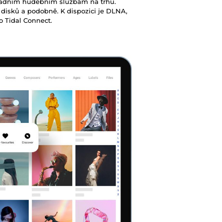
sadním hudebním službám na trhu.
 disků a podobně. K dispozici je DLNA,
o Tidal Connect.