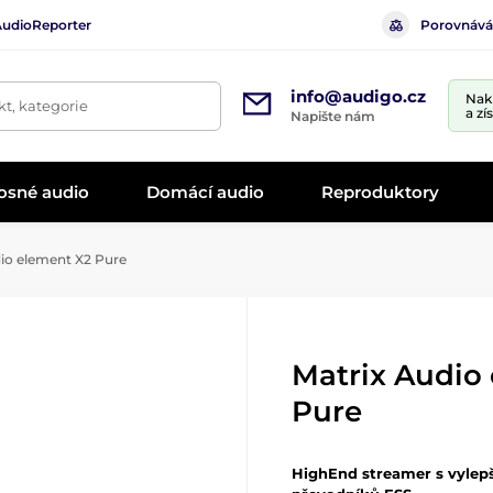
AudioReporter
Porovnává
info@audigo.cz
Nak
t, kategorie
a zí
Napište nám
osné audio
Domácí audio
Reproduktory
io element X2 Pure
Matrix Audio
Pure
HighEnd streamer s vylepše