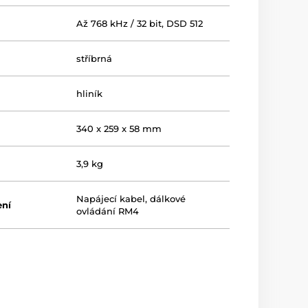
Až 768 kHz / 32 bit, DSD 512
stříbrná
hliník
340 x 259 x 58 mm
3,9 kg
Napájecí kabel, dálkové
ení
ovládání RM4