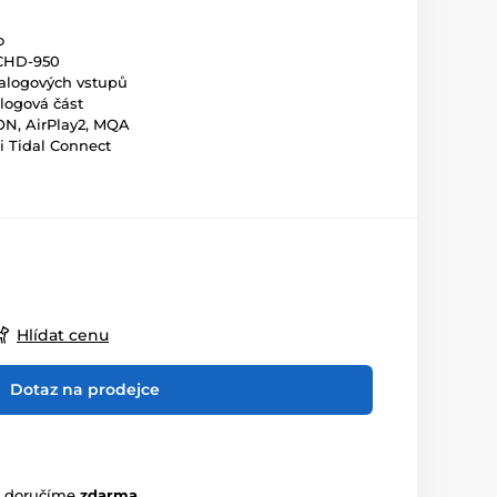
ro
CCHD-950
nalogových vstupů
logová část
N, AirPlay2, MQA
i Tidal Connect
Hlídat cenu
Dotaz na prodejce
m doručíme
zdarma