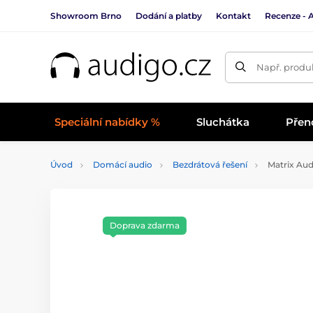
Showroom Brno
Dodání a platby
Kontakt
Recenze - 
Např. produk
Speciální nabídky %
Sluchátka
Přen
Úvod
Domácí audio
Bezdrátová řešení
Matrix Aud
Doprava zdarma